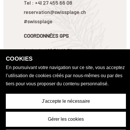
Tel : +41 27 455 66 08
reservation@swissplage.ch
#swissplage
COORDONNÉES GPS
Latitude 46º 30' 18.31
COOKIES
Longitude 7º 56' 44.60
En poursuivant votre navigation sur ce site, vous acceptez
ADRESSE GOOGLE MAP
l’utilisation de cookies créés par nous-mêmes ou par des
tiers pour vous proposer du contenu personnalisé.
ANIMAUX :
CHIENS ET CHATS ACCEPTÉS
AU CAMPING
J'accepte le nécessaire
SITE DU RESTAURANT
Gérer les cookies
ACCÈS
GALERIE PHOTO
GESTION DES COOKIES